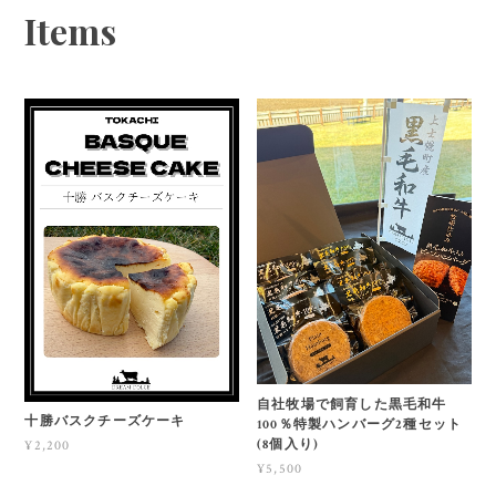
Items
自社牧場で飼育した黒毛和牛
十勝バスクチーズケーキ
100％特製ハンバーグ2種セット
(8個入り)
¥2,200
¥5,500