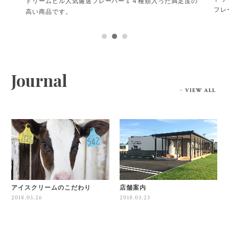
ドリームヒル人気厳選フレーバー１４種類入った満足度の
フレ
高い商品です。
新ジ
Journal
VIEW ALL
アイスクリームのこだわり
店舗案内
2018.03.26
2018.03.23