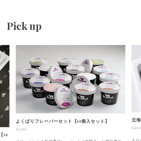
Pick up
北海
よくばりフレーバーセット【14個入セット】
¥490
¥5300
14
ドリ