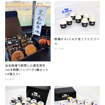
牧場のＡ2ミルク生ソフトクリー
ム
¥3,200
自社牧場で飼育した黒毛和牛
100％特製ハンバーグ2種セット
(10個入り)
¥6,800